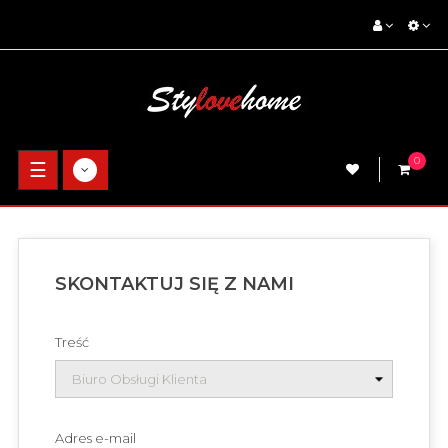
0
Toggle
☰
navigation
SKONTAKTUJ SIĘ Z NAMI
Treść
Adres e-mail