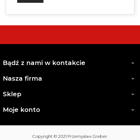
Bądź z nami w kontakcie

Nasza firma

Sklep

Moje konto

Copyright © 2021 Przemysław Greber.