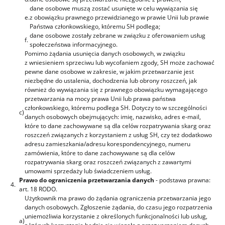
dane osobowe muszą zostać usunięte w celu wywiązania się
e.
z obowiązku prawnego przewidzianego w prawie Unii lub prawie
Państwa członkowskiego, któremu SH podlega;
dane osobowe zostały zebrane w związku z oferowaniem usług
f.
społeczeństwa informacyjnego.
Pomimo żądania usunięcia danych osobowych, w związku
z wniesieniem sprzeciwu lub wycofaniem zgody, SH może zachować
pewne dane osobowe w zakresie, w jakim przetwarzanie jest
niezbędne do ustalenia, dochodzenia lub obrony roszczeń, jak
również do wywiązania się z prawnego obowiązku wymagającego
przetwarzania na mocy prawa Unii lub prawa państwa
członkowskiego, któremu podlega SH. Dotyczy to w szczególności
c)
danych osobowych obejmujących: imię, nazwisko, adres e-mail,
które to dane zachowywane są dla celów rozpatrywania skarg oraz
roszczeń związanych z korzystaniem z usług SH, czy też dodatkowo
adresu zamieszkania/adresu korespondencyjnego, numeru
zamówienia, które to dane zachowywane są dla celów
rozpatrywania skarg oraz roszczeń związanych z zawartymi
umowami sprzedaży lub świadczeniem usług.
Prawo do ograniczenia przetwarzania danych
- podstawa prawna:
4.
art. 18 RODO.
Użytkownik ma prawo do żądania ograniczenia przetwarzania jego
danych osobowych. Zgłoszenie żądania, do czasu jego rozpatrzenia
uniemożliwia korzystanie z określonych funkcjonalności lub usług,
a)