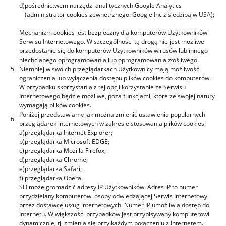
d)
pośrednictwem narzędzi analitycznych Google Analytics
(administrator cookies zewnętrznego: Google Inc z siedzibą w USA);
Mechanizm cookies jest bezpieczny dla komputerów Użytkowników
Serwisu Internetowego. W szczególności tą drogą nie jest możliwe
przedostanie się do komputerów Użytkowników wirusów lub innego
niechcianego oprogramowania lub oprogramowania złośliwego.
5.
Niemniej w swoich przeglądarkach Użytkownicy mają możliwość
ograniczenia lub wyłączenia dostępu plików cookies do komputerów.
W przypadku skorzystania z tej opcji korzystanie ze Serwisu
Internetowego będzie możliwe, poza funkcjami, które ze swojej natury
wymagają plików cookies.
Poniżej przedstawiamy jak można zmienić ustawienia popularnych
6.
przeglądarek internetowych w zakresie stosowania plików cookies:
a)
przeglądarka
Internet Explorer
;
b)
przeglądarka
Microsoft EDGE
;
c)
przeglądarka
Mozilla Firefox
;
d)
przeglądarka
Chrome
;
e)
przeglądarka
Safari
;
f)
przeglądarka
Opera
.
SH może gromadzić adresy IP Użytkowników. Adres IP to numer
przydzielany komputerowi osoby odwiedzającej Serwis Internetowy
przez dostawcę usług internetowych. Numer IP umożliwia dostęp do
Internetu. W większości przypadków jest przypisywany komputerowi
dynamicznie, tj. zmienia się przy każdym połączeniu z Internetem.