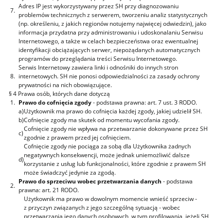
Adres IP jest wykorzystywany przez SH przy diagnozowaniu
7.
problemów technicznych z serwerem, tworzeniu analiz statystycznych
(np. określeniu, z jakich regionów notujemy najwięcej odwiedzin), jako
informacja przydatna przy administrowaniu i udoskonalaniu Serwisu
Internetowego, a także w celach bezpieczeństwa oraz ewentualnej
identyfikacji obciążających serwer, niepożądanych automatycznych
programów do przeglądania treści Serwisu Internetowego.
Serwis Internetowy zawiera linki i odnośniki do innych stron
8.
internetowych. SH nie ponosi odpowiedzialności za zasady ochrony
prywatności na nich obowiązujące.
§ 4 Prawa osób, których dane dotyczą
1.
Prawo do cofnięcia zgody
- podstawa prawna: art. 7 ust. 3 RODO.
a)
Użytkownik ma prawo do cofnięcia każdej zgody, jakiej udzielił SH.
b)
Cofnięcie zgody ma skutek od momentu wycofania zgody.
Cofnięcie zgody nie wpływa na przetwarzanie dokonywane przez SH
c)
zgodnie z prawem przed jej cofnięciem.
Cofnięcie zgody nie pociąga za sobą dla Użytkownika żadnych
negatywnych konsekwencji, może jednak uniemożliwić dalsze
d)
korzystanie z usług lub funkcjonalności, które zgodnie z prawem SH
może świadczyć jedynie za zgodą.
Prawo do sprzeciwu wobec przetwarzania danych
- podstawa
2.
prawna: art. 21 RODO.
Użytkownik ma prawo w dowolnym momencie wnieść sprzeciw -
z przyczyn związanych z jego szczególną sytuacją - wobec
przetwarzania jego danych osobowych, w tym profilowania, jeżeli SH