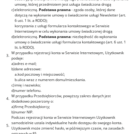
umowy, której przedmiotem jest usługa świadczona drogą
c)
elektroniczną.
Podstawa prawna
- zgoda osoby, której dane
dotyczą na wykonanie umowy o świadczenie usługi Newsletter (art.
6 ust. 1 lit. a RODO);
korzystania z usługi formularza kontaktowego w Serwisie
Internetowym w celu wykonania umowy świadczonej drogą
d)
elektroniczną.
Podstawa prawna
: niezbędność do wykonania
umowy o świadczenie usługi formularza kontaktowego (art. 6 ust. 1
lit. b RODO).
W przypadku rejestracji konta w Serwisie Internetowym, Użytkownik
3.
podaje:
a)
adres e-mail;
b)
dane adresowe:
a.
kod pocztowy i miejscowość;
b.
ulica wraz z numerem domu/mieszkania.
c)
imię i nazwisko;
d)
numer telefonu.
W przypadku Przedsiębiorców, powyższy zakres danych jest
4.
dodatkowo poszerzony o:
a)
firmę Przedsiębiorcy;
b)
numer NIP.
Podczas rejestracji konta w Serwisie Internetowym Użytkownik
samodzielnie ustala indywidualne hasło dostępu do swojego konta.
5.
Użytkownik może zmienić hasło, w późniejszym czasie, na zasadach
opisanych w §5.