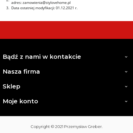
adres: zamowienia@stylovehome.pl
3.
Data ostatniej modyfikacji: 01.12.2021 r.
Bądź z nami w kontakcie

Nasza firma

Sklep

Moje konto

Copyright © 2021 Przemysław Greber.