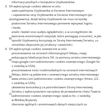
informacji poufnych z komputera Użytkowników.
3.
SH wykorzystuje cookies własne w celu:
uwierzytelniania Użytkownika w Serwisie Internetowym
i zapewnienia sesji Użytkownika w Serwisie Internetowym (po
a)
zalogowaniu), dzięki której Użytkownik nie musi na każdej
podstronie Serwisu Internetowego ponownie wpisywać loginu
i hasła;
analiz i badań oraz audytu oglądalności, a w szczególności do
tworzenia anonimowych statystyk, które pomagają zrozumieć, w jaki
b)
sposób Użytkownicy korzystają ze Strony Internetowej Serwisu, co
umożliwia ulepszanie jej struktury i zawartości.
4.
SH wykorzystuje cookies zewnętrzne w celu:
prezentowania na stronach informacyjnych Sklepu, mapy
wskazującej lokalizację biura SH, za pomocą serwisu internetowego
a)
maps.google.com (administrator cookies zewnętrznego: Google Inc
z siedzibą w USA);
prezentowania treści multimedialnych na stronach internetowych
Sklepu, które są pobierane z zewnętrznego serwisu internetowego
b)
www.vimeo.com (administrator cookies zewnętrznego: Vimeo, LLC.
z siedzibą w USA);
ułatwienia komunikacji za pośrednictwem Strony Internetowej
Serwisu z wykorzystaniem narzędzia do prowadzenia chatu Tawk.to
c)
(administrator cookies zewnętrznego: tawk.to Inc. z siedzibą
w Wielkiej Brytanii);
zbierania ogólnych i anonimowych danych statycznych za