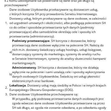
§ 2 Komu udostępniane lub powierzane są dane oraz jak długo są
przechowywane?
Dane osobowe Użytkownika przekazywane są dostawcom usług,
z których korzysta SH przy prowadzeniu Serwisu Internetowego.
Dostawcy usług, którym przekazywane są dane osobowe, w zależności
1.
od uzgodnień umownych i okoliczności, albo podlegają poleceniom SH
co do celów i sposobów przetwarzania tych danych (podmioty
przetwarzające) albo samodzielnie określają cele i sposoby ich
przetwarzania (administratorzy).
Podmioty przetwarzające
. SH korzysta z dostawców, którzy
przetwarzają dane osobowe wyłącznie na polecenie SH. Należą do
nich m.in. dostawcy świadczący usługę hostingu, usługi księgowe,
a)
dostarczający systemy do marketingu, systemy do analizy ruchu
w Serwisie Internetowym, systemy do analizy skuteczności kampanii
marketingowych;
Administratorzy
. SH korzysta z dostawców, którzy nie działają
wyłącznie na polecenie i sami ustalają cele i sposoby wykorzystania
b)
danych osobowych Użytkowników. Świadczą oni usługi płatności
elektronicznych oraz bankowe.
Lokalizacja
. Dostawcy usług mają siedziby w Polsce i w innych krajach
2.
Europejskiego Obszaru Gospodarczego (EOG).
3.
Dane osobowe Użytkowników przechowywane są:
W przypadku, gdy podstawą przetwarzania danych osobowych jest
zgoda wówczas dane osobowe Użytkownika przetwarzane są przez
SH tak długo, aż zgoda nie zostanie odwołana, a po odwołaniu zgody