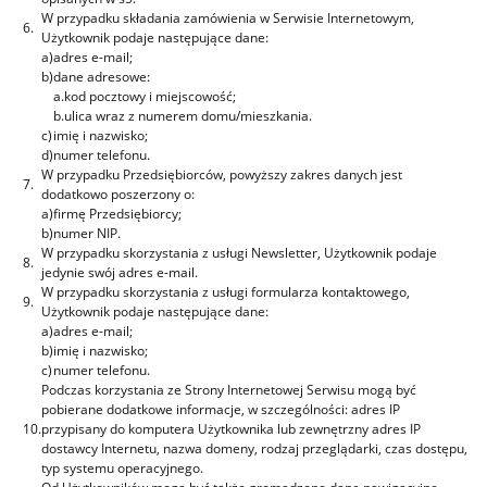
W przypadku składania zamówienia w Serwisie Internetowym,
6.
Użytkownik podaje następujące dane:
a)
adres e-mail;
b)
dane adresowe:
a.
kod pocztowy i miejscowość;
b.
ulica wraz z numerem domu/mieszkania.
c)
imię i nazwisko;
d)
numer telefonu.
W przypadku Przedsiębiorców, powyższy zakres danych jest
7.
dodatkowo poszerzony o:
a)
firmę Przedsiębiorcy;
b)
numer NIP.
W przypadku skorzystania z usługi Newsletter, Użytkownik podaje
8.
jedynie swój adres e-mail.
W przypadku skorzystania z usługi formularza kontaktowego,
9.
Użytkownik podaje następujące dane:
a)
adres e-mail;
b)
imię i nazwisko;
c)
numer telefonu.
Podczas korzystania ze Strony Internetowej Serwisu mogą być
pobierane dodatkowe informacje, w szczególności: adres IP
10.
przypisany do komputera Użytkownika lub zewnętrzny adres IP
dostawcy Internetu, nazwa domeny, rodzaj przeglądarki, czas dostępu,
typ systemu operacyjnego.