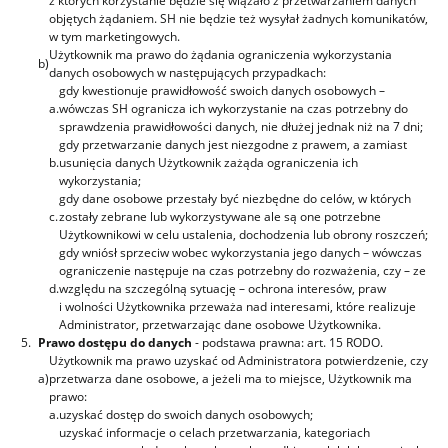
z których korzystanie będzie się wiązało z przetwarzaniem danych
objętych żądaniem. SH nie będzie też wysyłał żadnych komunikatów,
w tym marketingowych.
Użytkownik ma prawo do żądania ograniczenia wykorzystania
b)
danych osobowych w następujących przypadkach:
gdy kwestionuje prawidłowość swoich danych osobowych –
a.
wówczas SH ogranicza ich wykorzystanie na czas potrzebny do
sprawdzenia prawidłowości danych, nie dłużej jednak niż na 7 dni;
gdy przetwarzanie danych jest niezgodne z prawem, a zamiast
b.
usunięcia danych Użytkownik zażąda ograniczenia ich
wykorzystania;
gdy dane osobowe przestały być niezbędne do celów, w których
c.
zostały zebrane lub wykorzystywane ale są one potrzebne
Użytkownikowi w celu ustalenia, dochodzenia lub obrony roszczeń;
gdy wniósł sprzeciw wobec wykorzystania jego danych – wówczas
ograniczenie następuje na czas potrzebny do rozważenia, czy – ze
d.
względu na szczególną sytuację – ochrona interesów, praw
i wolności Użytkownika przeważa nad interesami, które realizuje
Administrator, przetwarzając dane osobowe Użytkownika.
5.
Prawo dostępu do danych
- podstawa prawna: art. 15 RODO.
Użytkownik ma prawo uzyskać od Administratora potwierdzenie, czy
a)
przetwarza dane osobowe, a jeżeli ma to miejsce, Użytkownik ma
prawo:
a.
uzyskać dostęp do swoich danych osobowych;
uzyskać informacje o celach przetwarzania, kategoriach