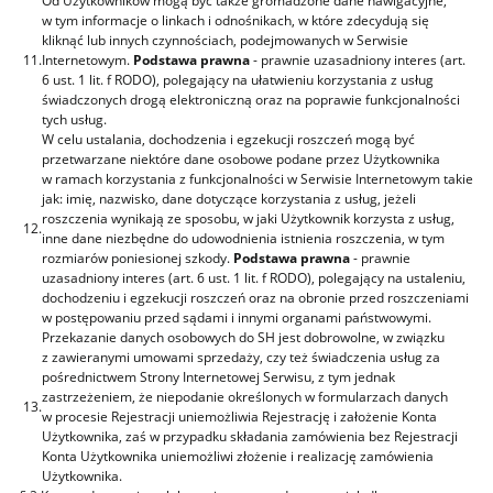
Od Użytkowników mogą być także gromadzone dane nawigacyjne,
w tym informacje o linkach i odnośnikach, w które zdecydują się
kliknąć lub innych czynnościach, podejmowanych w Serwisie
11.
Internetowym.
Podstawa prawna
- prawnie uzasadniony interes (art.
6 ust. 1 lit. f RODO), polegający na ułatwieniu korzystania z usług
świadczonych drogą elektroniczną oraz na poprawie funkcjonalności
tych usług.
W celu ustalania, dochodzenia i egzekucji roszczeń mogą być
przetwarzane niektóre dane osobowe podane przez Użytkownika
w ramach korzystania z funkcjonalności w Serwisie Internetowym takie
jak: imię, nazwisko, dane dotyczące korzystania z usług, jeżeli
roszczenia wynikają ze sposobu, w jaki Użytkownik korzysta z usług,
12.
inne dane niezbędne do udowodnienia istnienia roszczenia, w tym
rozmiarów poniesionej szkody.
Podstawa prawna
- prawnie
uzasadniony interes (art. 6 ust. 1 lit. f RODO), polegający na ustaleniu,
dochodzeniu i egzekucji roszczeń oraz na obronie przed roszczeniami
w postępowaniu przed sądami i innymi organami państwowymi.
Przekazanie danych osobowych do SH jest dobrowolne, w związku
z zawieranymi umowami sprzedaży, czy też świadczenia usług za
pośrednictwem Strony Internetowej Serwisu, z tym jednak
zastrzeżeniem, że niepodanie określonych w formularzach danych
13.
w procesie Rejestracji uniemożliwia Rejestrację i założenie Konta
Użytkownika, zaś w przypadku składania zamówienia bez Rejestracji
Konta Użytkownika uniemożliwi złożenie i realizację zamówienia
Użytkownika.