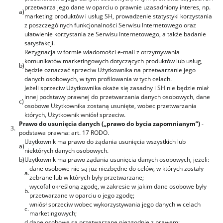
przetwarza jego dane w oparciu o prawnie uzasadniony interes, np.
a)
marketing produktów i usług SH, prowadzenie statystyki korzystania
z poszczególnych funkcjonalności Serwisu Internetowego oraz
ułatwienie korzystania ze Serwisu Internetowego, a także badanie
satysfakcji.
Rezygnacja w formie wiadomości e-mail z otrzymywania
komunikatów marketingowych dotyczących produktów lub usług,
b)
będzie oznaczać sprzeciw Użytkownika na przetwarzanie jego
danych osobowych, w tym profilowania w tych celach.
Jeżeli sprzeciw Użytkownika okaże się zasadny i SH nie będzie miał
innej podstawy prawnej do przetwarzania danych osobowych, dane
c)
osobowe Użytkownika zostaną usunięte, wobec przetwarzania
których, Użytkownik wniósł sprzeciw.
Prawo do usunięcia danych („prawo do bycia zapomnianym”)
-
3.
podstawa prawna: art. 17 RODO.
Użytkownik ma prawo do żądania usunięcia wszystkich lub
a)
niektórych danych osobowych.
b)
Użytkownik ma prawo żądania usunięcia danych osobowych, jeżeli:
dane osobowe nie są już niezbędne do celów, w których zostały
a.
zebrane lub w których były przetwarzane;
wycofał określoną zgodę, w zakresie w jakim dane osobowe były
b.
przetwarzane w oparciu o jego zgodę;
wniósł sprzeciw wobec wykorzystywania jego danych w celach
c.
marketingowych;
d.
dane osobowe są przetwarzane niezgodnie z prawem;