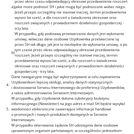
przez okres czasu odpowiadający okresowi przedawnienia roszczeń
a)
jakie może podnosić SH i jakie mogą być podnoszone wobec niego.
Jeżeli przepis szczególny nie stanowi inaczej, termin przedawnienia
wynosi lat sześć, a dla roszczeń o świadczenia okresowe oraz
roszczeń związanych z prowadzeniem działalności gospodarczej -
trzy lata.
W przypadku, gdy podstawą przetwarzania danych jest wykonanie
umowy, wówczas dane osobowe Użytkownika przetwarzane są
przez SH tak długo, jak jest to niezbędne do wykonania umowy, a po
tym czasie przez okres odpowiadający okresowi przedawnienia
b)
roszczeń. Jeżeli przepis szczególny nie stanowi inaczej, termin
przedawnienia wynosi lat sześć, a dla roszczeń o świadczenia
okresowe oraz roszczeń związanych z prowadzeniem działalności
gospodarczej - trzy lata.
Dane nawigacyjne mogą być wykorzystywane w celu zapewnienia
Użytkownikom lepszej obsługi, analizy danych statystycznych
4.
i dostosowania Serwisu Internetowego do preferencji Użytkowników,
a także administrowania Serwisem Internetowym.
W przypadku, gdy Użytkownik dokona subskrypcji biuletynu
informacyjnego (Newsletter) na jego adres e-mail SH będzie wysyłać
5.
wiadomości elektroniczne zawierające informacje handlowe
o promocjach i nowych produktach dostępnych w Serwisie
Internetowym.
W przypadku skierowania żądania SH udostępnia dane osobowe
uprawnionym organom państwowym, w szczególności jednostkom