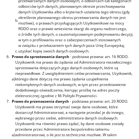
przetwarzanych danych osobowych, o odbiorcach lub kategoriach
odbiorców tych danych, planowanym okresie przechowywania
danych Użytkownika albo o kryteriach ustalania tego okresu (gdy
określenie planowanego okresu przetwarzania danych nie jest
b.
możliwe), o prawach przysługujących Użytkownikowi na mocy
RODO oraz o prawie wniesienia skargi do organu nadzorczego,
o źródle tych danych, o zautomatyzowanym podejmowaniu decyzji,
w tym o profilowaniu oraz o zabezpieczeniach stosowanych
w związku z przekazaniem tych danych poza Unię Europejską;
c.
uzyskać kopię swoich danych osobowych.
6.
Prawo do sprostowania danych
- podstawa prawna: art. 16 RODO.
Użytkownik ma prawo do żądania od Administratora niezwłocznego
sprostowania dotyczących jego danych osobowych, które są
nieprawidłowe. Z uwzględnieniem celów przetwarzania, Użytkownik,
a)
którego dane dotyczą ma prawo żądania uzupełnienia
niekompletnych danych osobowych, w tym przez przedstawienie
dodatkowego oświadczenia, kierując prośbę na adres poczty
elektronicznej zgodnie z §6 Polityki Prywatności.
7.
Prawo do przenoszenia danych
- podstawa prawna: art. 20 RODO.
Użytkownik ma prawo otrzymać swoje dane osobowe, które
dostarczył Administratorowi, a następnie przesłać je do innego,
wybranego przez siebie, administratora danych osobowych.
Użytkownik ma również prawo żądać, by dane osobowe zostały
przesłane przez Administratora bezpośrednio takiemu
a)
administratorowi, o ile jest to technicznie możliwe. W takim