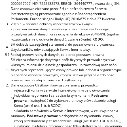
0000617927,
NIP: 7252132578, REGON: 364440777
, zwana dalej SH.
Dane osobowe zbierane przez SH za pośrednictwem Serwisu
Internetowego są przetwarzane zgodnie z Rozporządzeniem
Parlamentu Europejskiego i Rady (UE) 2016/679 z dnia 27 kwietnia
3.
2016 r. w sprawie ochrony osób fizycznych w związku
z przetwarzaniem danych osobowych i w sprawie swobodnego
przepływu takich danych oraz uchylenia dyrektywy 95/46/WE (ogólne
rozporządzenie o ochronie danych), zwane również
RODO
.
SH dokłada szczególnej staranności do poszanowania prywatności
4.
Użytkowników odwiedzających Serwis Internetowy.
§ 1 Rodzaj przetwarzanych danych, cele oraz podstawa prawna
SH zbiera informacje dotyczące osób fizycznych prowadzących we
własnym imieniu działalność gospodarczą lub zawodową oraz osób
1.
fizycznych reprezentujących osoby prawne lub jednostki organizacyjne
niebędące osobami prawnymi, którym ustawa przyznaje zdolność
prawną, zwani dalej łącznie jako Użytkownicy.
2.
Dane osobowe Użytkowników są zbierane w przypadku:
rejestracji konta w Serwisie Internetowym, w celu utworzenia
indywidualnego konta i zarządzania tym kontem.
Podstawa
a)
prawna
: niezbędność do wykonania umowy o świadczenie usługi
Konta (art. 6 ust. 1 lit. b RODO);
składania zamówienia w Serwisie Internetowym, w celu wykonania
b)
umowy.
Podstawa prawna
: niezbędność do wykonania umowy,
której przedmiotem jest świadczenie usługi (art. 6 ust. 1 lit. b RODO);
subskrypcji biuletynu informacyjnego (Newsletter), w celu wykonania