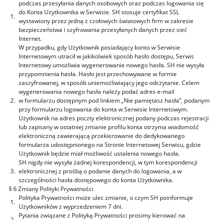
podczas przesyłania danych osobowych oraz podczas logowania się
do Konta Użytkownika w Serwisie. SH stosuje certyfikat SSL
1.
wystawiony przez jedną z czołowych światowych firm w zakresie
bezpieczeństwa i szyfrowania przesyłanych danych przez sieć
Internet.
W przypadku, gdy Użytkownik posiadający konto w Serwisie
Internetowym utracił w jakikolwiek sposób hasło dostępu, Serwis
Internetowy umożliwia wygenerowanie nowego hasła. SH nie wysyła
przypomnienia hasła. Hasło jest przechowywane w formie
zaszyfrowanej, w sposób uniemożliwiający jego odczytanie. Celem
wygenerowania nowego hasła należy podać adres e-mail
2.
w formularzu dostępnym pod linkiem „Nie pamiętasz hasła”, podanym
przy formularzu logowania do konta w Serwisie Internetowym.
Użytkownik na adres poczty elektronicznej podany podczas rejestracji
lub zapisany w ostatniej zmianie profilu konta otrzyma wiadomość
elektroniczną zawierającą przekierowanie do dedykowanego
formularza udostępnionego na Stronie Internetowej Serwisu, gdzie
Użytkownik będzie miał możliwość ustalenia nowego hasła.
SH nigdy nie wysyła żadnej korespondencji, w tym korespondencji
3.
elektronicznej z prośbą o podanie danych do logowania, a w
szczególności hasła dostępowego do konta Użytkownika.
§ 6 Zmiany Polityki Prywatności
Polityka Prywatności może ulec zmianie, o czym SH poinformuje
1.
Użytkowników z wyprzedzeniem 7 dni.
Pytania związane z Polityką Prywatności prosimy kierować na
2.