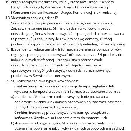
6.
organizacyjnym Prokuratury, Policji, Prezesowi Urzędu Ochrony
Danych Osobowych, Prezesowi Urzędu Ochrony Konkurencji
i Konsumentów lub Prezesowi Urzędu Komunikacji Elektronicznej.
§ 3 Mechanizm cookies, adres IP
Serwis Internetowy używa niewielkich plików, zwanych cookies.
Zapisywane są one przez SH na urządzeniu końcowym osoby
odwiedzającej Serwis Internetowy, jeżeli przeglądarka internetowa na
to pozwala. Plik cookie zwykle zawiera nazwę domeny, z której
pochodzi, swój „czas wygaśnięcia" oraz indywidualną, losowo wybraną
1.
liczbę identyfikującą ten plik. Informacje zbierane za pomocą plików
tego typu pomagają dostosowywać oferowane przez SH produkty do
indywidualnych preferencji i rzeczywistych potrzeb osób
odwiedzających Serwis Internetowy. Dają też możliwość
opracowywania ogólnych statystyk odwiedzin prezentowanych
produktów w Serwisie Internetowym.
2.
SH wykorzystuje dwa typy plików cookies:
Cookies sesyjne
: po zakończeniu sesji danej przeglądarki lub
wyłączeniu komputera zapisane informacje są usuwane z pamięci
a)
urządzenia. Mechanizm cookies sesyjnych nie pozwala na
pobieranie jakichkolwiek danych osobowych ani żadnych informacji
poufnych z komputerów Użytkowników.
Cookies trwałe
: są przechowywane w pamięci urządzenia
końcowego Użytkownika i pozostają tam do momentu ich
b)
skasowania lub wygaśnięcia. Mechanizm cookies trwałych nie
pozwala na pobieranie jakichkolwiek danych osobowych ani żadnych