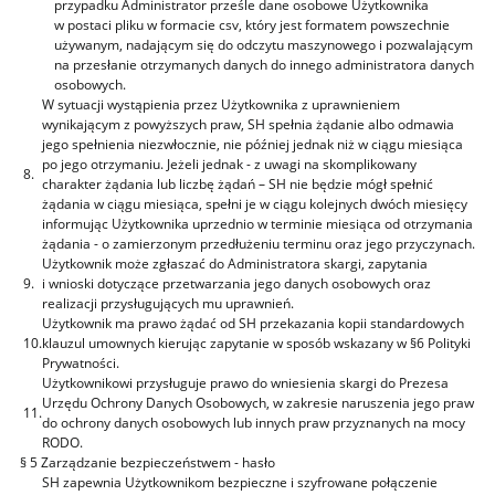
przypadku Administrator prześle dane osobowe Użytkownika
w postaci pliku w formacie csv, który jest formatem powszechnie
używanym, nadającym się do odczytu maszynowego i pozwalającym
na przesłanie otrzymanych danych do innego administratora danych
osobowych.
W sytuacji wystąpienia przez Użytkownika z uprawnieniem
wynikającym z powyższych praw, SH spełnia żądanie albo odmawia
jego spełnienia niezwłocznie, nie później jednak niż w ciągu miesiąca
po jego otrzymaniu. Jeżeli jednak - z uwagi na skomplikowany
8.
charakter żądania lub liczbę żądań – SH nie będzie mógł spełnić
żądania w ciągu miesiąca, spełni je w ciągu kolejnych dwóch miesięcy
informując Użytkownika uprzednio w terminie miesiąca od otrzymania
żądania - o zamierzonym przedłużeniu terminu oraz jego przyczynach.
Użytkownik może zgłaszać do Administratora skargi, zapytania
9.
i wnioski dotyczące przetwarzania jego danych osobowych oraz
realizacji przysługujących mu uprawnień.
Użytkownik ma prawo żądać od SH przekazania kopii standardowych
10.
klauzul umownych kierując zapytanie w sposób wskazany w §6 Polityki
Prywatności.
Użytkownikowi przysługuje prawo do wniesienia skargi do Prezesa
Urzędu Ochrony Danych Osobowych, w zakresie naruszenia jego praw
11.
do ochrony danych osobowych lub innych praw przyznanych na mocy
RODO.
§ 5 Zarządzanie bezpieczeństwem - hasło
SH zapewnia Użytkownikom bezpieczne i szyfrowane połączenie